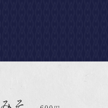
みそ
600