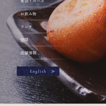
宴会・コース
お飲み物
ランチ
空間
店舗情報
English
≫