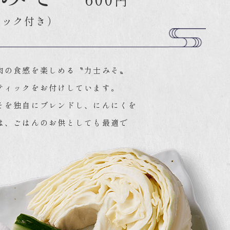
円
ィック付き）
肉の食感を楽しめる〝力士みそ〟
ティックをお付けしています。
そを独自にブレンドし、にんにくを
は、ごはんのお供としても最適で