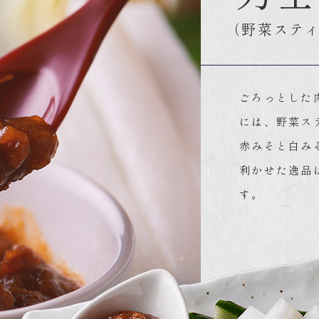
（野菜ステ
ごろっとした
には、野菜ス
赤みそと白み
利かせた逸品
す。